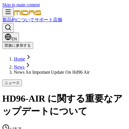
Skip to main content
製品
約について
サポート
店舗
EN
部族に参加する
Home
News
News An Important Update On Hd96 Air
ニュース
HD96-AIR に関する重要なア
ップデートについて