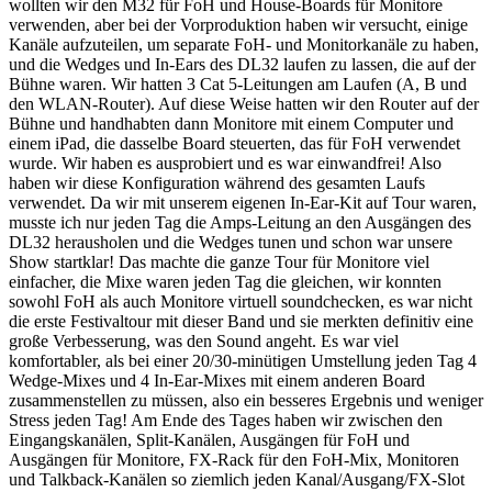
wollten wir den M32 für FoH und House-Boards für Monitore
verwenden, aber bei der Vorproduktion haben wir versucht, einige
Kanäle aufzuteilen, um separate FoH- und Monitorkanäle zu haben,
und die Wedges und In-Ears des DL32 laufen zu lassen, die auf der
Bühne waren. Wir hatten 3 Cat 5-Leitungen am Laufen (A, B und
den WLAN-Router). Auf diese Weise hatten wir den Router auf der
Bühne und handhabten dann Monitore mit einem Computer und
einem iPad, die dasselbe Board steuerten, das für FoH verwendet
wurde. Wir haben es ausprobiert und es war einwandfrei! Also
haben wir diese Konfiguration während des gesamten Laufs
verwendet. Da wir mit unserem eigenen In-Ear-Kit auf Tour waren,
musste ich nur jeden Tag die Amps-Leitung an den Ausgängen des
DL32 herausholen und die Wedges tunen und schon war unsere
Show startklar! Das machte die ganze Tour für Monitore viel
einfacher, die Mixe waren jeden Tag die gleichen, wir konnten
sowohl FoH als auch Monitore virtuell soundchecken, es war nicht
die erste Festivaltour mit dieser Band und sie merkten definitiv eine
große Verbesserung, was den Sound angeht. Es war viel
komfortabler, als bei einer 20/30-minütigen Umstellung jeden Tag 4
Wedge-Mixes und 4 In-Ear-Mixes mit einem anderen Board
zusammenstellen zu müssen, also ein besseres Ergebnis und weniger
Stress jeden Tag! Am Ende des Tages haben wir zwischen den
Eingangskanälen, Split-Kanälen, Ausgängen für FoH und
Ausgängen für Monitore, FX-Rack für den FoH-Mix, Monitoren
und Talkback-Kanälen so ziemlich jeden Kanal/Ausgang/FX-Slot