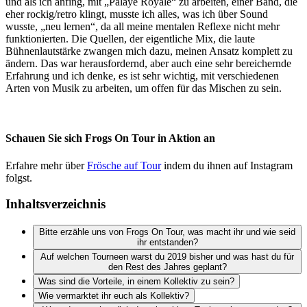
und als ich anfing, mit „Palaye Royale“ zu arbeiten, einer Band, die
eher rockig/retro klingt, musste ich alles, was ich über Sound
wusste, „neu lernen“, da all meine mentalen Reflexe nicht mehr
funktionierten. Die Quellen, der eigentliche Mix, die laute
Bühnenlautstärke zwangen mich dazu, meinen Ansatz komplett zu
ändern. Das war herausfordernd, aber auch eine sehr bereichernde
Erfahrung und ich denke, es ist sehr wichtig, mit verschiedenen
Arten von Musik zu arbeiten, um offen für das Mischen zu sein.
Schauen Sie sich Frogs On Tour in Aktion an
Erfahre mehr über
Frösche auf Tour
indem du ihnen auf Instagram
folgst.
Inhaltsverzeichnis
Bitte erzähle uns von Frogs On Tour, was macht ihr und wie seid
ihr entstanden?
Auf welchen Tourneen warst du 2019 bisher und was hast du für
den Rest des Jahres geplant?
Was sind die Vorteile, in einem Kollektiv zu sein?
Wie vermarktet ihr euch als Kollektiv?