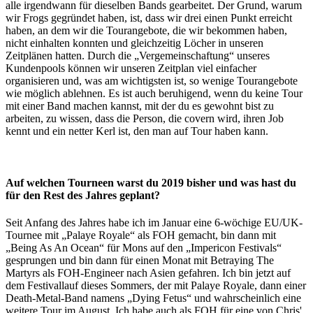
alle irgendwann für dieselben Bands gearbeitet. Der Grund, warum
wir Frogs gegründet haben, ist, dass wir drei einen Punkt erreicht
haben, an dem wir die Tourangebote, die wir bekommen haben,
nicht einhalten konnten und gleichzeitig Löcher in unseren
Zeitplänen hatten. Durch die „Vergemeinschaftung“ unseres
Kundenpools können wir unseren Zeitplan viel einfacher
organisieren und, was am wichtigsten ist, so wenige Tourangebote
wie möglich ablehnen. Es ist auch beruhigend, wenn du keine Tour
mit einer Band machen kannst, mit der du es gewohnt bist zu
arbeiten, zu wissen, dass die Person, die covern wird, ihren Job
kennt und ein netter Kerl ist, den man auf Tour haben kann.
Auf welchen Tourneen warst du 2019 bisher und was hast du
für den Rest des Jahres geplant?
Seit Anfang des Jahres habe ich im Januar eine 6-wöchige EU/UK-
Tournee mit „Palaye Royale“ als FOH gemacht, bin dann mit
„Being As An Ocean“ für Mons auf den „Impericon Festivals“
gesprungen und bin dann für einen Monat mit Betraying The
Martyrs als FOH-Engineer nach Asien gefahren. Ich bin jetzt auf
dem Festivallauf dieses Sommers, der mit Palaye Royale, dann einer
Death-Metal-Band namens „Dying Fetus“ und wahrscheinlich eine
weitere Tour im August. Ich habe auch als FOH für eine von Chris'