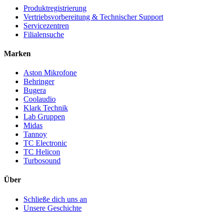
Produktregistrierung
Vertriebsvorbereitung & Technischer Support
Servicezentren
Filialensuche
Marken
Aston Mikrofone
Behringer
Bugera
Coolaudio
Klark Technik
Lab Gruppen
Midas
Tannoy
TC Electronic
TC Helicon
Turbosound
Über
Schließe dich uns an
Unsere Geschichte