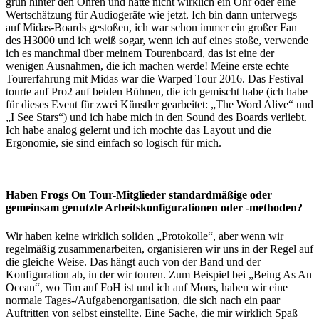
grün hinter den Ohren und hatte nicht wirklich ein Ohr oder eine
Wertschätzung für Audiogeräte wie jetzt. Ich bin dann unterwegs
auf Midas-Boards gestoßen, ich war schon immer ein großer Fan
des H3000 und ich weiß sogar, wenn ich auf eines stoße, verwende
ich es manchmal über meinem Tourenboard, das ist eine der
wenigen Ausnahmen, die ich machen werde! Meine erste echte
Tourerfahrung mit Midas war die Warped Tour 2016. Das Festival
tourte auf Pro2 auf beiden Bühnen, die ich gemischt habe (ich habe
für dieses Event für zwei Künstler gearbeitet: „The Word Alive“ und
„I See Stars“) und ich habe mich in den Sound des Boards verliebt.
Ich habe analog gelernt und ich mochte das Layout und die
Ergonomie, sie sind einfach so logisch für mich.
Haben Frogs On Tour-Mitglieder standardmäßige oder
gemeinsam genutzte Arbeitskonfigurationen oder -methoden?
Wir haben keine wirklich soliden „Protokolle“, aber wenn wir
regelmäßig zusammenarbeiten, organisieren wir uns in der Regel auf
die gleiche Weise. Das hängt auch von der Band und der
Konfiguration ab, in der wir touren. Zum Beispiel bei „Being As An
Ocean“, wo Tim auf FoH ist und ich auf Mons, haben wir eine
normale Tages-/Aufgabenorganisation, die sich nach ein paar
Auftritten von selbst einstellte. Eine Sache, die mir wirklich Spaß