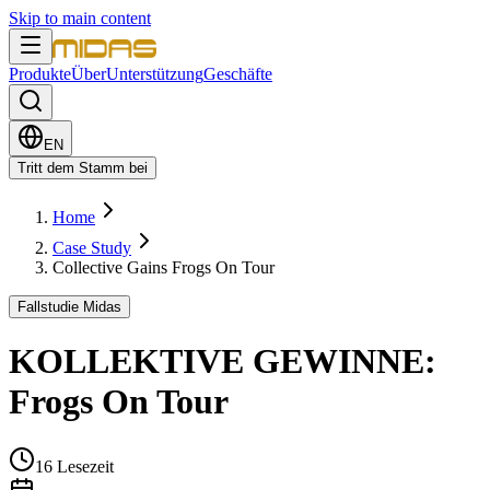
Skip to main content
Produkte
Über
Unterstützung
Geschäfte
EN
Tritt dem Stamm bei
Home
Case Study
Collective Gains Frogs On Tour
Fallstudie Midas
KOLLEKTIVE GEWINNE:
Frogs On Tour
16
Lesezeit