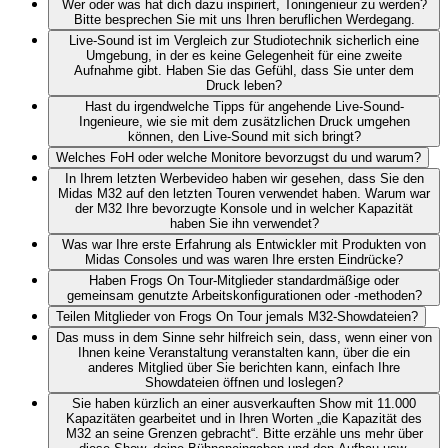
Wer oder was hat dich dazu inspiriert, Toningenieur zu werden?
Bitte besprechen Sie mit uns Ihren beruflichen Werdegang.
Live-Sound ist im Vergleich zur Studiotechnik sicherlich eine
Umgebung, in der es keine Gelegenheit für eine zweite
Aufnahme gibt. Haben Sie das Gefühl, dass Sie unter dem
Druck leben?
Hast du irgendwelche Tipps für angehende Live-Sound-
Ingenieure, wie sie mit dem zusätzlichen Druck umgehen
können, den Live-Sound mit sich bringt?
Welches FoH oder welche Monitore bevorzugst du und warum?
In Ihrem letzten Werbevideo haben wir gesehen, dass Sie den
Midas M32 auf den letzten Touren verwendet haben. Warum war
der M32 Ihre bevorzugte Konsole und in welcher Kapazität
haben Sie ihn verwendet?
Was war Ihre erste Erfahrung als Entwickler mit Produkten von
Midas Consoles und was waren Ihre ersten Eindrücke?
Haben Frogs On Tour-Mitglieder standardmäßige oder
gemeinsam genutzte Arbeitskonfigurationen oder -methoden?
Teilen Mitglieder von Frogs On Tour jemals M32-Showdateien?
Das muss in dem Sinne sehr hilfreich sein, dass, wenn einer von
Ihnen keine Veranstaltung veranstalten kann, über die ein
anderes Mitglied über Sie berichten kann, einfach Ihre
Showdateien öffnen und loslegen?
Sie haben kürzlich an einer ausverkauften Show mit 11.000
Kapazitäten gearbeitet und in Ihren Worten „die Kapazität des
M32 an seine Grenzen gebracht“. Bitte erzähle uns mehr über