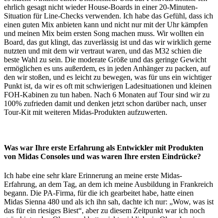
ehrlich gesagt nicht wieder House-Boards in einer 20-Minuten-
Situation für Line-Checks verwenden. Ich habe das Gefühl, dass ich
einen guten Mix anbieten kann und nicht nur mit der Uhr kämpfen
und meinen Mix beim ersten Song machen muss. Wir wollten ein
Board, das gut klingt, das zuverlässig ist und das wir wirklich gerne
nutzten und mit dem wir vertraut waren, und das M32 schien die
beste Wahl zu sein. Die moderate Größe und das geringe Gewicht
ermöglichen es uns außerdem, es in jeden Anhänger zu packen, auf
den wir stoßen, und es leicht zu bewegen, was für uns ein wichtiger
Punkt ist, da wir es oft mit schwierigen Ladesituationen und kleinen
FOH-Kabinen zu tun haben. Nach 6 Monaten auf Tour sind wir zu
100% zufrieden damit und denken jetzt schon darüber nach, unser
Tour-Kit mit weiteren Midas-Produkten aufzuwerten.
Was war Ihre erste Erfahrung als Entwickler mit Produkten
von Midas Consoles und was waren Ihre ersten Eindrücke?
Ich habe eine sehr klare Erinnerung an meine erste Midas-
Erfahrung, an dem Tag, an dem ich meine Ausbildung in Frankreich
begann. Die PA-Firma, für die ich gearbeitet habe, hatte einen
Midas Sienna 480 und als ich ihn sah, dachte ich nur: „Wow, was ist
das für ein riesiges Biest“, aber zu diesem Zeitpunkt war ich noch