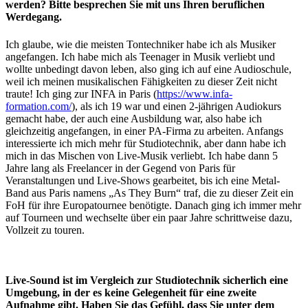
werden? Bitte besprechen Sie mit uns Ihren beruflichen
Werdegang.
Ich glaube, wie die meisten Tontechniker habe ich als Musiker
angefangen. Ich habe mich als Teenager in Musik verliebt und
wollte unbedingt davon leben, also ging ich auf eine Audioschule,
weil ich meinen musikalischen Fähigkeiten zu dieser Zeit nicht
traute! Ich ging zur INFA in Paris (
https://www.infa-
formation.com/
), als ich 19 war und einen 2-jährigen Audiokurs
gemacht habe, der auch eine Ausbildung war, also habe ich
gleichzeitig angefangen, in einer PA-Firma zu arbeiten. Anfangs
interessierte ich mich mehr für Studiotechnik, aber dann habe ich
mich in das Mischen von Live-Musik verliebt. Ich habe dann 5
Jahre lang als Freelancer in der Gegend von Paris für
Veranstaltungen und Live-Shows gearbeitet, bis ich eine Metal-
Band aus Paris namens „As They Burn“ traf, die zu dieser Zeit ein
FoH für ihre Europatournee benötigte. Danach ging ich immer mehr
auf Tourneen und wechselte über ein paar Jahre schrittweise dazu,
Vollzeit zu touren.
Live-Sound ist im Vergleich zur Studiotechnik sicherlich eine
Umgebung, in der es keine Gelegenheit für eine zweite
Aufnahme gibt. Haben Sie das Gefühl, dass Sie unter dem