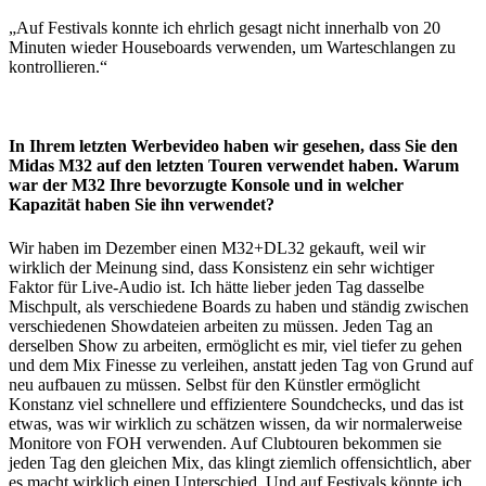
„Auf Festivals konnte ich ehrlich gesagt nicht innerhalb von 20
Minuten wieder Houseboards verwenden, um Warteschlangen zu
kontrollieren.“
In Ihrem letzten Werbevideo haben wir gesehen, dass Sie den
Midas M32 auf den letzten Touren verwendet haben. Warum
war der M32 Ihre bevorzugte Konsole und in welcher
Kapazität haben Sie ihn verwendet?
Wir haben im Dezember einen M32+DL32 gekauft, weil wir
wirklich der Meinung sind, dass Konsistenz ein sehr wichtiger
Faktor für Live-Audio ist. Ich hätte lieber jeden Tag dasselbe
Mischpult, als verschiedene Boards zu haben und ständig zwischen
verschiedenen Showdateien arbeiten zu müssen. Jeden Tag an
derselben Show zu arbeiten, ermöglicht es mir, viel tiefer zu gehen
und dem Mix Finesse zu verleihen, anstatt jeden Tag von Grund auf
neu aufbauen zu müssen. Selbst für den Künstler ermöglicht
Konstanz viel schnellere und effizientere Soundchecks, und das ist
etwas, was wir wirklich zu schätzen wissen, da wir normalerweise
Monitore von FOH verwenden. Auf Clubtouren bekommen sie
jeden Tag den gleichen Mix, das klingt ziemlich offensichtlich, aber
es macht wirklich einen Unterschied. Und auf Festivals könnte ich