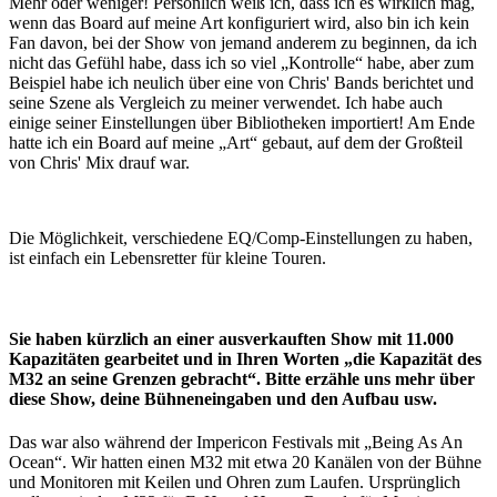
Mehr oder weniger! Persönlich weiß ich, dass ich es wirklich mag,
wenn das Board auf meine Art konfiguriert wird, also bin ich kein
Fan davon, bei der Show von jemand anderem zu beginnen, da ich
nicht das Gefühl habe, dass ich so viel „Kontrolle“ habe, aber zum
Beispiel habe ich neulich über eine von Chris' Bands berichtet und
seine Szene als Vergleich zu meiner verwendet. Ich habe auch
einige seiner Einstellungen über Bibliotheken importiert! Am Ende
hatte ich ein Board auf meine „Art“ gebaut, auf dem der Großteil
von Chris' Mix drauf war.
Die Möglichkeit, verschiedene EQ/Comp-Einstellungen zu haben,
ist einfach ein Lebensretter für kleine Touren.
Sie haben kürzlich an einer ausverkauften Show mit 11.000
Kapazitäten gearbeitet und in Ihren Worten „die Kapazität des
M32 an seine Grenzen gebracht“. Bitte erzähle uns mehr über
diese Show, deine Bühneneingaben und den Aufbau usw.
Das war also während der Impericon Festivals mit „Being As An
Ocean“. Wir hatten einen M32 mit etwa 20 Kanälen von der Bühne
und Monitoren mit Keilen und Ohren zum Laufen. Ursprünglich