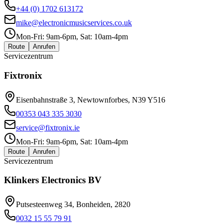
+44 (0) 1702 613172
mike@electronicmusicservices.co.uk
Mon-Fri: 9am-6pm, Sat: 10am-4pm
Route
Anrufen
Servicezentrum
Fixtronix
Eisenbahnstraße 3, Newtownforbes, N39 Y516
00353 043 335 3030
service@fixtronix.ie
Mon-Fri: 9am-6pm, Sat: 10am-4pm
Route
Anrufen
Servicezentrum
Klinkers Electronics BV
Putsesteenweg 34, Bonheiden, 2820
0032 15 55 79 91