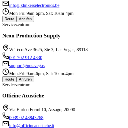
info@klinkerselectronics.be
Mon-Fri: 9am-6pm, Sat: 10am-4pm
Route
Anrufen
Servicezentrum
Neon Production Supply
W Teco Ave 3625, Ste 3, Las Vegas, 89118
001 702 912 4330
support@nps.vegas
Mon-Fri: 9am-6pm, Sat: 10am-4pm
Route
Anrufen
Servicezentrum
Officine Acustiche
Via Enrico Fermi 10, Assago, 20090
0039 02 48843268
info@officineacustiche.it