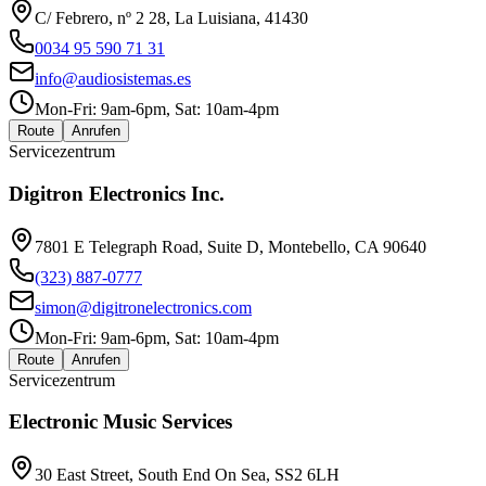
C/ Febrero, nº 2 28, La Luisiana, 41430
0034 95 590 71 31
info@audiosistemas.es
Mon-Fri: 9am-6pm, Sat: 10am-4pm
Route
Anrufen
Servicezentrum
Digitron Electronics Inc.
7801 E Telegraph Road, Suite D, Montebello, CA 90640
(323) 887-0777
simon@digitronelectronics.com
Mon-Fri: 9am-6pm, Sat: 10am-4pm
Route
Anrufen
Servicezentrum
Electronic Music Services
30 East Street, South End On Sea, SS2 6LH